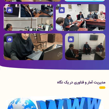
میز خدمت الکترونیکی راه
اندازی گردید
رونمایی از نرم افزار مدیریت تغذیه بیمارستانی
تصویر
تصویر
حضور کارشناسان فناوری اطلاعات
سازمان غذا و دارو کشور در استان
ویزیت بیماران به صورت تله مدیسین
دیدار با مدیر کل فناوری
برگزاری اولین جلسه آموزشی وب سایت جدید
اطلاعات استانداری
دانشگاه
مدیریت آمار و فناوری در یک نگاه